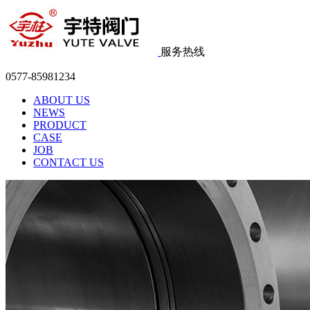
服务热线
0577-85981234
ABOUT US
NEWS
PRODUCT
CASE
JOB
CONTACT US