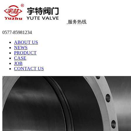
服务热线
0577-85981234
ABOUT US
NEWS
PRODUCT
CASE
JOB
CONTACT US