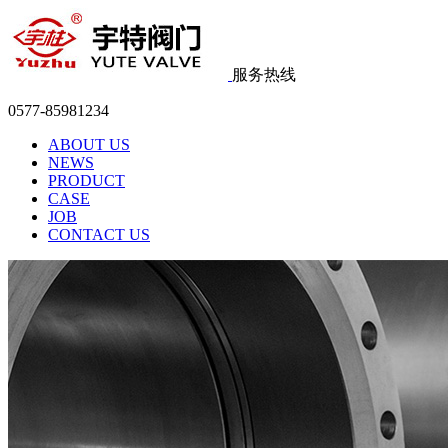
服务热线
0577-85981234
ABOUT US
NEWS
PRODUCT
CASE
JOB
CONTACT US