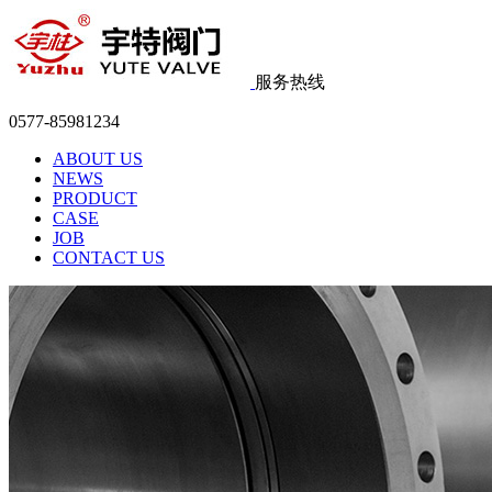
服务热线
0577-85981234
ABOUT US
NEWS
PRODUCT
CASE
JOB
CONTACT US